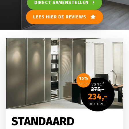
DIRECT SAMENSTELLEN
LEES HIER DE REVIEWS
15%
vanaf
korting
275,-
234,-
per deur
STANDAARD