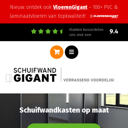
Nieuw: ontdek ook
VloerenGigant
– 100+ PVC &
laminaatvloeren van topkwaliteit!
Klanten beoordelen
9.4
ons met een
Schuifwandkasten op maat