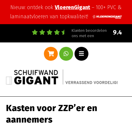
Nieuw: ontdek ook
VloerenGigant
– 100+ PVC &
laminaatvloeren van topkwaliteit!
Klanten beoordelen
9.4
ons met een
Kasten voor ZZP’er en
aannemers