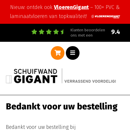
Nieuw: ontdek ook
VloerenGigant
– 100+ PVC &
laminaatvloeren van topkwaliteit!
Klanten beoordelen
9.4
ons met een
Bedankt voor uw bestelling
Bedankt voor uw bestelling bij