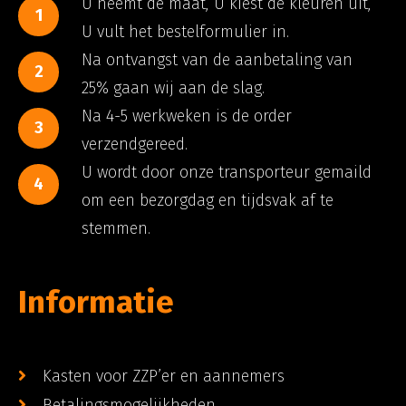
U neemt de maat, U kiest de kleuren uit,
1
U vult het bestelformulier in.
Na ontvangst van de aanbetaling van
2
25% gaan wij aan de slag.
Na 4-5 werkweken is de order
3
verzendgereed.
U wordt door onze transporteur gemaild
4
om een bezorgdag en tijdsvak af te
stemmen.
Informatie
Kasten voor ZZP’er en aannemers
Betalingsmogelijkheden