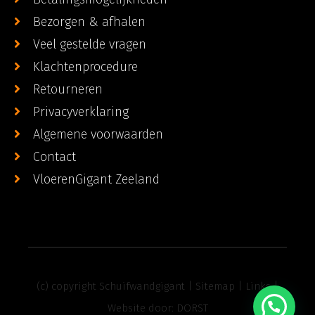
Bezorgen & afhalen
Veel gestelde vragen
Klachtenprocedure
Retourneren
Privacyverklaring
Algemene voorwaarden
Contact
VloerenGigant Zeeland
(c) copyright Schuifwandgigant |
Sitemap
|
Links
|
Website door:
DORST