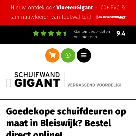
Nieuw: ontdek ook
VloerenGigant
– 100+ PVC &
laminaatvloeren van topkwaliteit!
Klanten beoordelen
9.4
ons met een
Goedekope schuifdeuren op
maat in Bleiswijk? Bestel
direct online!