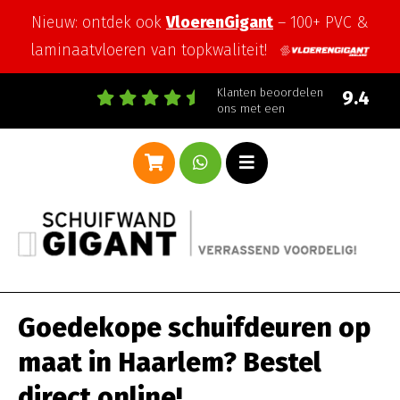
Nieuw: ontdek ook
VloerenGigant
– 100+ PVC &
laminaatvloeren van topkwaliteit!
Klanten beoordelen
9.4
ons met een
Goedekope schuifdeuren op
maat in Haarlem? Bestel
direct online!