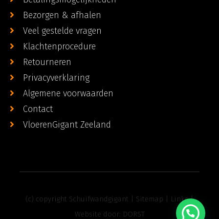
Bezorgen & afhalen
Veel gestelde vragen
Klachtenprocedure
Retourneren
Privacyverklaring
Algemene voorwaarden
Contact
VloerenGigant Zeeland
(c) copyright Schuifwandgigant |
Sitemap
|
Links
|
Website door:
DORST