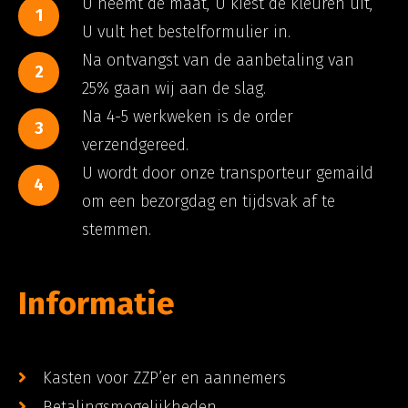
U neemt de maat, U kiest de kleuren uit,
1
U vult het bestelformulier in.
Na ontvangst van de aanbetaling van
2
25% gaan wij aan de slag.
Na 4-5 werkweken is de order
3
verzendgereed.
U wordt door onze transporteur gemaild
4
om een bezorgdag en tijdsvak af te
stemmen.
Informatie
Kasten voor ZZP’er en aannemers
Betalingsmogelijkheden