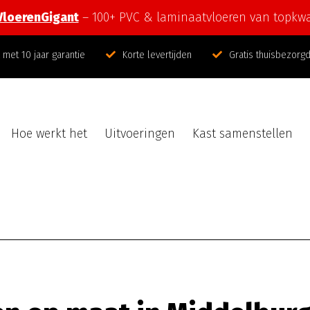
VloerenGigant
– 100+ PVC & laminaatvloeren van topkwal
met 10 jaar garantie
Korte levertijden
Gratis thuisbezorg
Hoe werkt het
Uitvoeringen
Kast samenstellen