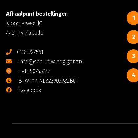
Afhaalpunt bestellingen
1
Kloosterweg 1C
4421 PV Kapelle
2
0118-227561
3
info@schuifwandgigant.nl
KVK: 50745247
4
BTW-nr: NL822903982B01
Facebook