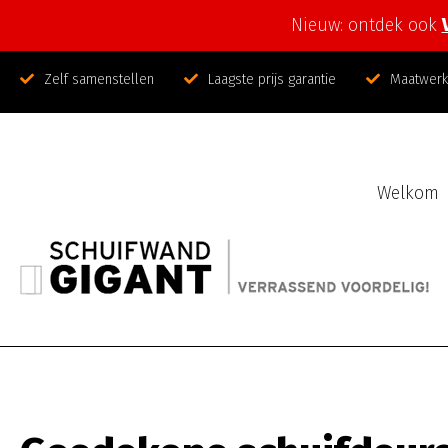
Nieuw: ontdek ook
Zelf samenstellen
Laagste prijs garantie
Maatwerk 
Welkom