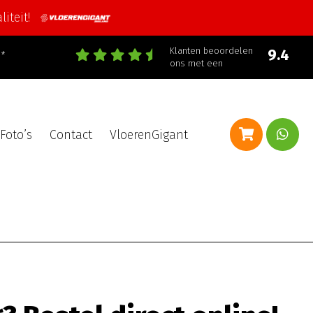
iteit!
Klanten beoordelen
9.4
d*
ons met een
Foto’s
Contact
VloerenGigant