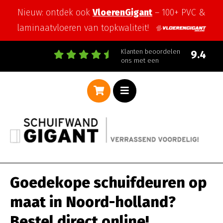
Nieuw: ontdek ook
VloerenGigant
– 100+ PVC &
laminaatvloeren van topkwaliteit!
Klanten beoordelen
9.4
ons met een
Goedekope schuifdeuren op
maat in Noord-holland?
Bestel direct online!