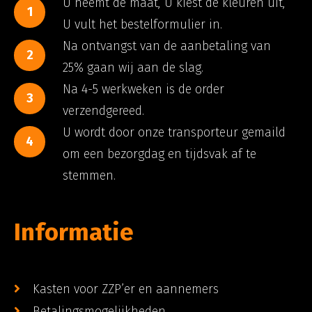
U neemt de maat, U kiest de kleuren uit,
1
U vult het bestelformulier in.
Na ontvangst van de aanbetaling van
2
25% gaan wij aan de slag.
Na 4-5 werkweken is de order
3
verzendgereed.
U wordt door onze transporteur gemaild
4
om een bezorgdag en tijdsvak af te
stemmen.
Informatie
Kasten voor ZZP’er en aannemers
Betalingsmogelijkheden