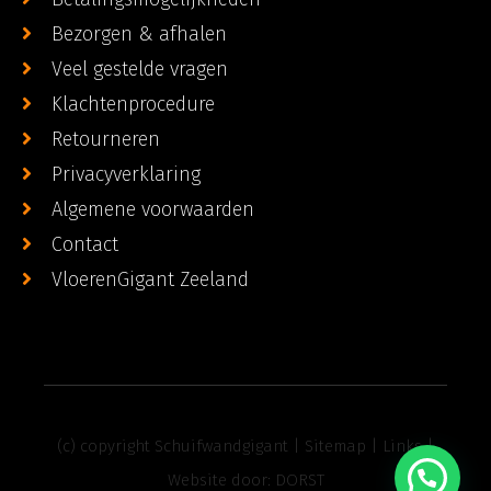
Bezorgen & afhalen
Veel gestelde vragen
Klachtenprocedure
Retourneren
Privacyverklaring
Algemene voorwaarden
Contact
VloerenGigant Zeeland
(c) copyright Schuifwandgigant |
Sitemap
|
Links
|
Website door:
DORST