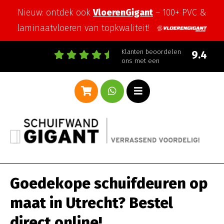
Nieuw: ontdek ook
VloerenGigant
– 100+ PVC &
laminaatvloeren van topkwaliteit!
Klanten beoordelen
9.4
ons met een
Goedekope schuifdeuren op
maat in Utrecht? Bestel
direct online!